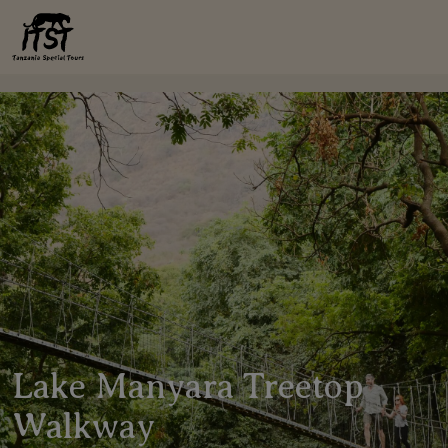
Lake Manyara Treetop
Walkway