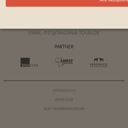
Alle akzeptier
KONTAKT
TEL: +49 711 7778712
FAX: +49 711 7787150
EMAIL: ITST@TANZANIA-TOURS.DE
PARTNER
DATENSCHUTZ
IMPRESSUM
AGB / REISEBEDINGUNGEN