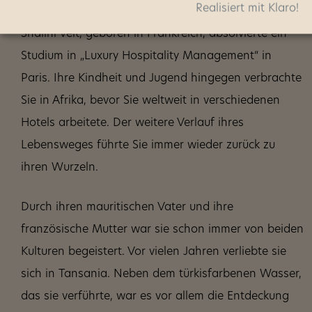
Realisiert mit Klaro!
Shalini Veit, geboren in Frankreich, absolvierte ein
Studium in „Luxury Hospitality Management“ in
Paris. Ihre Kindheit und Jugend hingegen verbrachte
Sie in Afrika, bevor Sie weltweit in verschiedenen
Hotels arbeitete. Der weitere Verlauf ihres
Lebensweges führte Sie immer wieder zurück zu
ihren Wurzeln.
Durch ihren mauritischen Vater und ihre
französische Mutter war sie schon immer von beiden
Kulturen begeistert. Vor vielen Jahren verliebte sie
sich in Tansania. Neben dem türkisfarbenen Wasser,
das sie verführte, war es vor allem die Entdeckung