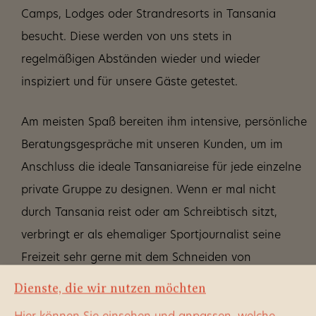
Camps, Lodges oder Strandresorts in Tansania
besucht. Diese werden von uns stets in
regelmäßigen Abständen wieder und wieder
inspiziert und für unsere Gäste getestet.
Am meisten Spaß bereiten ihm intensive, persönliche
Beratungsgespräche mit unseren Kunden, um im
Anschluss die ideale Tansaniareise für jede einzelne
private Gruppe zu designen. Wenn er mal nicht
durch Tansania reist oder am Schreibtisch sitzt,
verbringt er als ehemaliger Sportjournalist seine
Freizeit sehr gerne mit dem Schneiden von
Videofilmen.
Dienste, die wir nutzen möchten